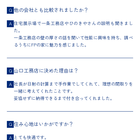
他の会社とも比較されましたか？
Q
住宅展示場で一条工務店やひのきやさんの説明も聞きまし
A
た。
一条工務店の壁の厚さの話を聞いて性能に興味を持ち、調べ
るうちにFPの家に魅力を感じました。
山口工務店に決めた理由は？
Q
社長が日射の計算まで手作業でしてくれて、理想の間取りを
A
一緒に考えてくれたことです。
妥協せずに納得できるまで付き合ってくれました。
住み心地はいかがですか？
Q
とても快適です。
A