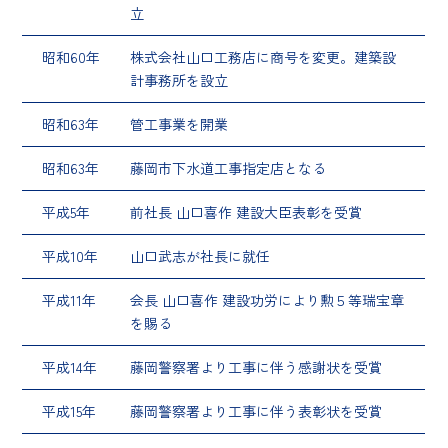
立
昭和60年
株式会社山口工務店に商号を変更。建築設
計事務所を設立
昭和63年
管工事業を開業
昭和63年
藤岡市下水道工事指定店となる
平成5年
前社長 山口喜作 建設大臣表彰を受賞
平成10年
山口武志が社長に就任
平成11年
会長 山口喜作 建設功労により勲５等瑞宝章
を賜る
平成14年
藤岡警察署より工事に伴う感謝状を受賞
平成15年
藤岡警察署より工事に伴う表彰状を受賞