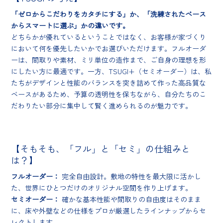
「ゼロからこだわりをカタチにする」か、「洗練されたベース
からスマートに選ぶ」かの違いです。
どちらかが優れているということではなく、お客様が家づくり
において何を優先したいかでお選びいただけます。フルオーダ
ーは、間取りや素材、ミリ単位の造作まで、ご自身の理想を形
にしたい方に最適です。一方、TSUGI+（セミオーダー）は、私
たちがデザインと性能のバランスを突き詰めて作った高品質な
ベースがあるため、予算の透明性を保ちながら、自分たちのこ
だわりたい部分に集中して賢く進められるのが魅力です。
【そもそも、「フル」と「セミ」の仕組みと
は？】
フルオーダー：
完全自由設計。敷地の特性を最大限に活かし
た、世界にひとつだけのオリジナル空間を作り上げます。
セミオーダー：
確かな基本性能や間取りの自由度はそのまま
に、床や外壁などの仕様をプロが厳選したラインナップからセ
レクトします。